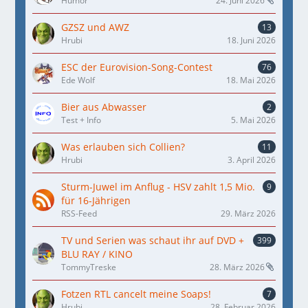
Hümör
24. Juni 2026
GZSZ und AWZ
13
Hrubi
18. Juni 2026
ESC der Eurovision-Song-Contest
76
Ede Wolf
18. Mai 2026
Bier aus Abwasser
2
Test + Info
5. Mai 2026
Was erlauben sich Collien?
11
Hrubi
3. April 2026
Sturm-Juwel im Anflug - HSV zahlt 1,5 Mio.
9
für 16-Jährigen
RSS-Feed
29. März 2026
TV und Serien was schaut ihr auf DVD +
399
BLU RAY / KINO
TommyTreske
28. März 2026
Fotzen RTL cancelt meine Soaps!
7
Hrubi
28. Februar 2026