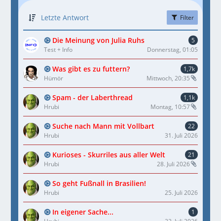
Letzte Antwort
Filter
Die Meinung von Julia Ruhs
5
Test + Info
Donnerstag, 01:05
Was gibt es zu futtern?
1,7k
Hümör
Mittwoch, 20:35
Spam - der Laberthread
1,1k
Hrubi
Montag, 10:57
Suche nach Mann mit Vollbart
22
Hrubi
31. Juli 2026
Kurioses - Skurriles aus aller Welt
21
Hrubi
28. Juli 2026
So geht Fußnall in Brasilien!
Hrubi
25. Juli 2026
In eigener Sache...
1