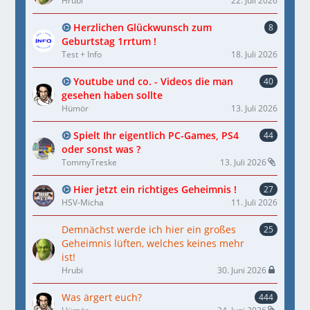
Hrubi
22. Juli 2026
Herzlichen Glückwunsch zum
8
Geburtstag 1rrtum !
Test + Info
18. Juli 2026
Youtube und co. - Videos die man
40
gesehen haben sollte
Hümör
13. Juli 2026
Spielt Ihr eigentlich PC-Games, PS4
44
oder sonst was ?
TommyTreske
13. Juli 2026
Hier jetzt ein richtiges Geheimnis !
27
HSV-Micha
11. Juli 2026
Demnächst werde ich hier ein großes
25
Geheimnis lüften, welches keines mehr
ist!
Hrubi
30. Juni 2026
Was ärgert euch?
444