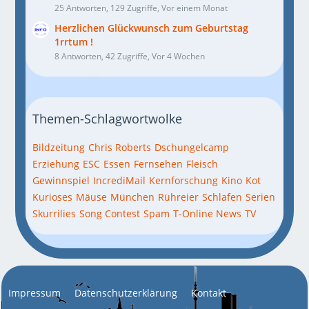
25 Antworten, 129 Zugriffe, Vor einem Monat
Herzlichen Glückwunsch zum Geburtstag
1rrtum !
8 Antworten, 42 Zugriffe, Vor 4 Wochen
Themen-Schlagwortwolke
Bildzeitung
Chris Roberts
Dschungelcamp
Erziehung
ESC
Essen
Fernsehen
Fleisch
Gewinnspiel
IncrediMail
Kernforschung
Kino
Kot
Kurioses
Mäuse
München
Rühreier
Schlafen
Serien
Skurrilies
Song Contest
Spam
T-Online News
TV
Impressum
Datenschutzerklärung
Kontakt