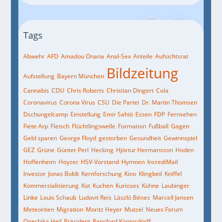
Tags
Abwehr
AFD
Amadou Onana
Anal-Sex
Anteile
Aufsichtsrat
Bildzeitung
Aufstellung
Bayern München
Cannabis
CDU
Chris Roberts
Christian Dingert
Cola
Coronavirus
Corona Virus
CSU
Die Partei
Dr. Martin Thomsen
Dschungelcamp
Einstellung
Emir Sahiti
Essen
FDP
Fernsehen
Fiete Arp
Fleisch
Flüchtlingswelle
Formation
Fußball
Gagen
Geld sparen
George Floyd
gestorben
Gesundheit
Gewinnspiel
GEZ
Grüne
Günter Perl
Hecking
Hjörtur Hermansson
Hoden
Hoffenheim
Hoyzer
HSV-Vorstand
Hymnen
IncrediMail
Investor
Jonas Boldt
Kernforschung
Kino
Klingbeil
Kniffel
Kommerzialisierung
Kot
Kuchen
Kurioses
Kühne
Laubinger
Linke
Louis Schaub
Ludovit Reis
László Bénes
Marcell Jansen
Meteoriten
Migration
Moritz Heyer
Mutzel
Neues Forum
Ogechika Heil
Präsident
Ransford Königsdörff