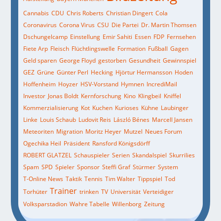
Cannabis
CDU
Chris Roberts
Christian Dingert
Cola
Coronavirus
Corona Virus
CSU
Die Partei
Dr. Martin Thomsen
Dschungelcamp
Einstellung
Emir Sahiti
Essen
FDP
Fernsehen
Fiete Arp
Fleisch
Flüchtlingswelle
Formation
Fußball
Gagen
Geld sparen
George Floyd
gestorben
Gesundheit
Gewinnspiel
GEZ
Grüne
Günter Perl
Hecking
Hjörtur Hermansson
Hoden
Hoffenheim
Hoyzer
HSV-Vorstand
Hymnen
IncrediMail
Investor
Jonas Boldt
Kernforschung
Kino
Klingbeil
Kniffel
Kommerzialisierung
Kot
Kuchen
Kurioses
Kühne
Laubinger
Linke
Louis Schaub
Ludovit Reis
László Bénes
Marcell Jansen
Meteoriten
Migration
Moritz Heyer
Mutzel
Neues Forum
Ogechika Heil
Präsident
Ransford Königsdörff
ROBERT GLATZEL
Schauspieler
Serien
Skandalspiel
Skurrilies
Spam
SPD
Spieler
Sponsor
Steffi Graf
Stürmer
System
T-Online News
Taktik
Tennis
Tim Walter
Tippspiel
Tod
Trainer
Torhüter
trinken
TV
Universität
Verteidiger
Volksparstadion
Wahre Tabelle
Willenborg
Zeitung