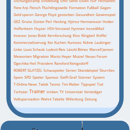
Dschungelcamp
Einstellung
Emir Sahiti
Essen
FDP
Fernsehen
Fiete Arp
Fleisch
Flüchtlingswelle
Formation
Fußball
Gagen
Geld sparen
George Floyd
gestorben
Gesundheit
Gewinnspiel
GEZ
Grüne
Günter Perl
Hecking
Hjörtur Hermansson
Hoden
Hoffenheim
Hoyzer
HSV-Vorstand
Hymnen
IncrediMail
Investor
Jonas Boldt
Kernforschung
Kino
Klingbeil
Kniffel
Kommerzialisierung
Kot
Kuchen
Kurioses
Kühne
Laubinger
Linke
Louis Schaub
Ludovit Reis
László Bénes
Marcell Jansen
Meteoriten
Migration
Moritz Heyer
Mutzel
Neues Forum
Ogechika Heil
Präsident
Ransford Königsdörff
ROBERT GLATZEL
Schauspieler
Serien
Skandalspiel
Skurrilies
Spam
SPD
Spieler
Sponsor
Steffi Graf
Stürmer
System
T-Online News
Taktik
Tennis
Tim Walter
Tippspiel
Tod
Trainer
Torhüter
trinken
TV
Universität
Verteidiger
Volksparstadion
Wahre Tabelle
Willenborg
Zeitung