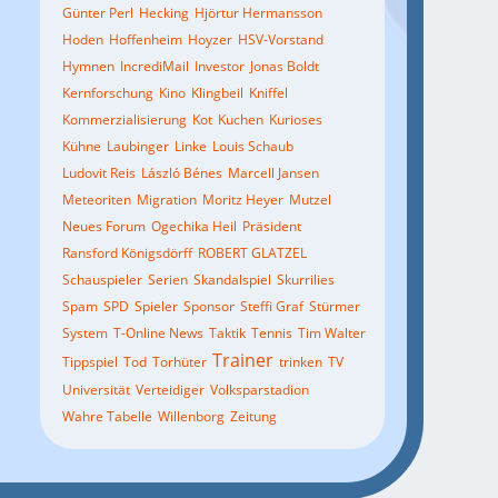
Günter Perl
Hecking
Hjörtur Hermansson
Hoden
Hoffenheim
Hoyzer
HSV-Vorstand
Hymnen
IncrediMail
Investor
Jonas Boldt
Kernforschung
Kino
Klingbeil
Kniffel
Kommerzialisierung
Kot
Kuchen
Kurioses
Kühne
Laubinger
Linke
Louis Schaub
Ludovit Reis
László Bénes
Marcell Jansen
Meteoriten
Migration
Moritz Heyer
Mutzel
Neues Forum
Ogechika Heil
Präsident
Ransford Königsdörff
ROBERT GLATZEL
Schauspieler
Serien
Skandalspiel
Skurrilies
Spam
SPD
Spieler
Sponsor
Steffi Graf
Stürmer
System
T-Online News
Taktik
Tennis
Tim Walter
Trainer
Tippspiel
Tod
Torhüter
trinken
TV
Universität
Verteidiger
Volksparstadion
Wahre Tabelle
Willenborg
Zeitung