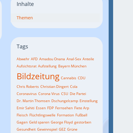
Inhalte
Themen
Tags
Abwehr
AFD
Amadou Onana
Anal-Sex
Anteile
Aufsichtsrat
Aufstellung
Bayern München
Bildzeitung
Cannabis
CDU
Chris Roberts
Christian Dingert
Cola
Coronavirus
Corona Virus
CSU
Die Partei
Dr. Martin Thomsen
Dschungelcamp
Einstellung
Emir Sahiti
Essen
FDP
Fernsehen
Fiete Arp
Fleisch
Flüchtlingswelle
Formation
Fußball
Gagen
Geld sparen
George Floyd
gestorben
Gesundheit
Gewinnspiel
GEZ
Grüne